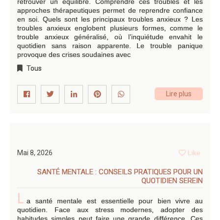
retrouver un équilibre. Comprendre ces troubles et les
approches thérapeutiques permet de reprendre confiance
en soi. Quels sont les principaux troubles anxieux ? Les
troubles anxieux englobent plusieurs formes, comme le
trouble anxieux généralisé, où l’inquiétude envahit le
quotidien sans raison apparente. Le trouble panique
provoque des crises soudaines avec
Tous
Lire plus
Mai 8, 2026
Like
SANTÉ MENTALE : CONSEILS PRATIQUES POUR UN
QUOTIDIEN SEREIN
L
a santé mentale est essentielle pour bien vivre au
quotidien. Face aux stress modernes, adopter des
habitudes simples peut faire une grande différence. Ces