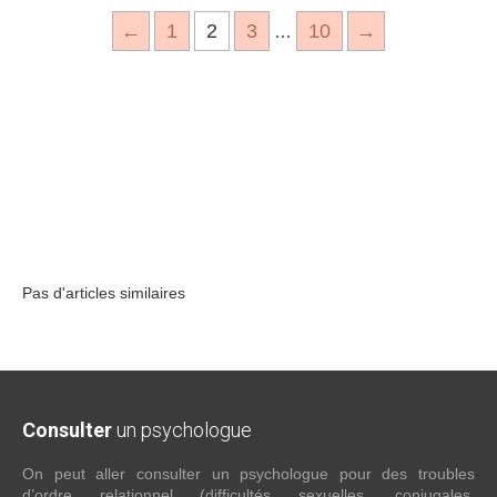
←
1
2
3
10
→
…
Blog – Lire les articles sur le site
Psychologues Paris 12
Blog – Lire les articles sur le site Psychologues
Paris 12
Pas d'articles similaires
Consulter
un psychologue
On peut aller consulter un psychologue pour des troubles
d’ordre relationnel (difficultés sexuelles, conjugales,