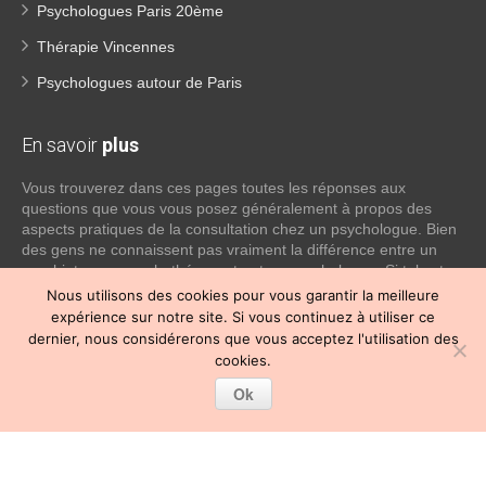
Psychologues Paris 20ème
Thérapie Vincennes
Psychologues autour de Paris
En savoir
plus
Vous trouverez dans ces pages toutes les réponses aux
questions que vous vous posez généralement à propos des
aspects pratiques de la consultation chez un psychologue. Bien
des gens ne connaissent pas vraiment la différence entre un
psychiatre, un psychothérapeute et un psychologue. Si tel est
votre cas, voici quelques définitions qui devraient clarifier les
Nous utilisons des cookies pour vous garantir la meilleure
choses, n’hésitez pas à nous contacter:
expérience sur notre site. Si vous continuez à utiliser ce
dernier, nous considérerons que vous acceptez l'utilisation des
Lire la suite
cookies.
Ok
Copyright © 2026
Psychologue Paris 12.
Tous droits réservés.
Privium – Des services qui soutiennent vos soins. Pour
psychologues, psychotherapeutes et hypnotherapeutes.