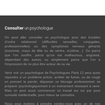
Consulter
un psychologue
On peut aller consulter un psychologue pour des troubles
d’ordre relationnel (difficultés sexuelles, conjugales,
professionnelles) ou des symptômes nerveux gênants
(insomnie, maux de tête ou de ventre, eczéma…). Ou parce
que l’on souffre, parce qu’on est malheureux, angoissé,
dépendant des autres, ou simplement parce que l’on a
l’impression de ne plus être acteur de sa vie.
Venir voir un psychologue de Psychologues Paris 12 peut aussi
répondre à un problème précis: arrêter de fumer, ou de rougir
en prenant la parole; dépasser un blocage professionnel; se
préparer psychologiquement à un événement stressant à venir.
Mais on peut aussi commencer un travail sur soi par pure
curiosité intellectuelle, pour mieux se connaître.
Nous vous invitons à prendre rendez-vous avec un de nos