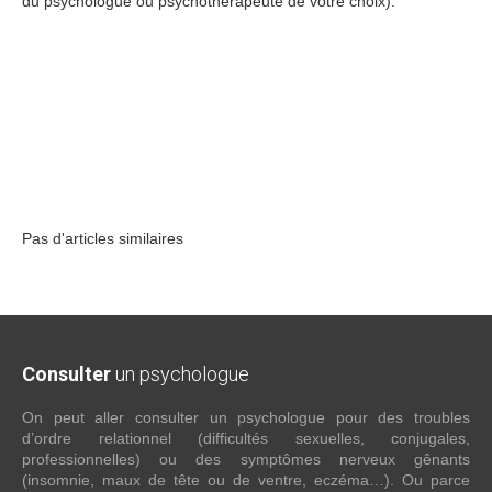
du psychologue ou psychothérapeute de votre choix).
psychothérapie paris 12
www.paris-
psychologue.fr
psychologue paris 9
psychologue lille
psychologue lille
psychologue paris 14
psychologue la reunion
psychologue reunion
psychologue colmar
psychologue lille
psychologue nice
psychologue paris 3
psychologue paris 19
psychologue nouvelle
caledonie
psychologue guadeloupe
psychologue lille
psychologue paris 5
psychologue paris 13
psychologue toulouse
psychologue toulouse
psychologue paris 14
psychologue montpellier
psychologue nice
psychologue strasbourg
psychologue
colmar
psychologue lille
psychologue lille
psychologue annecy
psychologue lille
psychologue lyon
psychologue marseille
psychologue marseille
Pas d'articles similaires
Consulter
un psychologue
On peut aller consulter un psychologue pour des troubles
d’ordre relationnel (difficultés sexuelles, conjugales,
professionnelles) ou des symptômes nerveux gênants
(insomnie, maux de tête ou de ventre, eczéma…). Ou parce