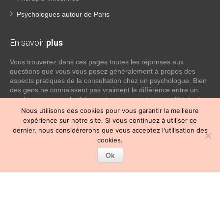
Psychologues autour de Paris
En savoir
plus
Vous trouverez dans ces pages toutes les réponses aux
questions que vous vous posez généralement à propos des
aspects pratiques de la consultation chez un psychologue. Bien
des gens ne connaissent pas vraiment la différence entre un
psychiatre, un psychothérapeute et un psychologue. Si tel est
votre cas, voici quelques définitions qui devraient clarifier les
Nous utilisons des cookies pour vous garantir la meilleure
choses, n’hésitez pas à nous contacter:
expérience sur notre site. Si vous continuez à utiliser ce
dernier, nous considérerons que vous acceptez l'utilisation des
Lire la suite
cookies.
Ok
Copyright © 2026
Psychologue Paris 12.
Tous droits réservés.
Privium – Des services qui soutiennent vos soins. Pour
psychologues, psychotherapeutes et hypnotherapeutes.
RGPD - Politique de Protection de la Vie Privée