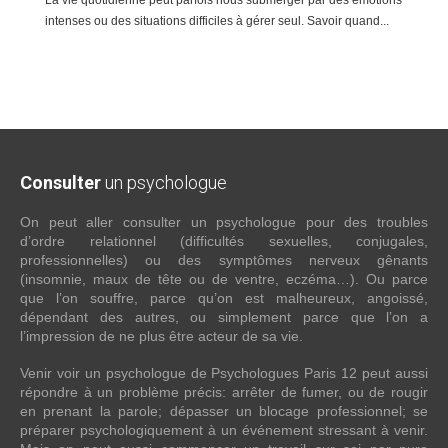
La vie quotidienne peut parfois nous submerger par des émotions
intenses ou des situations difficiles à gérer seul. Savoir quand...
Consulter
un psychologue
On peut aller consulter un psychologue pour des troubles
d’ordre relationnel (difficultés sexuelles, conjugales,
professionnelles) ou des symptômes nerveux gênants
(insomnie, maux de tête ou de ventre, eczéma…). Ou parce
que l’on souffre, parce qu’on est malheureux, angoissé,
dépendant des autres, ou simplement parce que l’on a
l’impression de ne plus être acteur de sa vie.
Venir voir un psychologue de Psychologues Paris 12 peut aussi
répondre à un problème précis: arrêter de fumer, ou de rougir
en prenant la parole; dépasser un blocage professionnel; se
préparer psychologiquement à un événement stressant à venir.