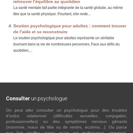
retrouver l’équilibre au quotidien
La santé mentale fait partie intégrante de la santé globale, au même
titre que la santé physique. Pourtant, elle reste...
Soutien psychologique pour adultes : comment trouver
de l’aide et se reconstruire
Le soutien psychologique pour adultes représente un véritable
tournant dans la vie de nombreuses personnes. Face aux défis du
quotidien,...
Consulter
un psychologue
On peut aller consulter un psychologue pour des troubles
d’ordre relationnel (difficultés sexuelles, conjugales,
professionnelles) ou des symptômes nerveux gênants
(insomnie, maux de tête ou de ventre, eczéma…). Ou parce
que l’on souffre, parce qu’on est malheureux, angoissé,