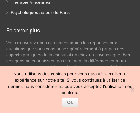
Thérapie Vincennes
Psychologues autour de Paris
En savoir
plus
Vous trouverez dans ces pages toutes les réponses aux
questions que vous vous posez généralement à propos des
aspects pratiques de la consultation chez un psychologue. Bien
des gens ne connaissent pas vraiment la différence entre un
psychiatre, un psychothérapeute et un psychologue. Si tel est
votre cas, voici quelques définitions qui devraient clarifier les
Nous utilisons des cookies pour vous garantir la meilleure
choses, n’hésitez pas à nous contacter:
expérience sur notre site. Si vous continuez à utiliser ce
dernier, nous considérerons que vous acceptez l'utilisation des
Lire la suite
cookies.
Ok
Copyright © 2026
Psychologue Paris 12.
Tous droits réservés.
Privium – Des services qui soutiennent vos soins. Pour
psychologues, psychotherapeutes et hypnotherapeutes.