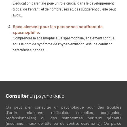
L’éducation parentale joue un rôle crucial dans le développement
global de l’enfant, et de nombreuses études suggèrent qu’elle peut
avoir...
Spécialement pour les personnes souffrant de
spasmophilie.
Comprendre la spasmophilie La spasmophilie, également connue
sous le nom de syndrome de l’hyperventilation, est une condition
caractérisée par des...
Consulter
un psychologue
On peut aller consulter un psychologue pour des troubles
d’ordre relationnel (difficultés sexuelles, conjugales,
professionnelles) ou des symptômes nerveux gênants
(insomnie, maux de tête ou de ventre, eczéma…). Ou parce