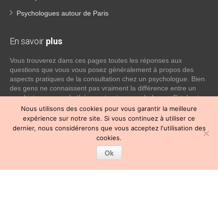
Psychologues autour de Paris
En savoir
plus
Vous trouverez dans ces pages toutes les réponses aux
questions que vous vous posez généralement à propos des
aspects pratiques de la consultation chez un psychologue. Bien
des gens ne connaissent pas vraiment la différence entre un
psychiatre, un psychothérapeute et un psychologue. Si tel est
votre cas, voici quelques définitions qui devraient clarifier les
Nous utilisons des cookies pour vous garantir la meilleure
choses, n’hésitez pas à nous contacter:
expérience sur notre site. Si vous continuez à utiliser ce
dernier, nous considérerons que vous acceptez l'utilisation des
Lire la suite
cookies.
Ok
Copyright © 2026
Psychologue Paris 12.
Tous droits réservés.
Privium – Des services qui soutiennent vos soins. Pour
psychologues, psychotherapeutes et hypnotherapeutes.
RGPD - Politique de Protection de la Vie Privée