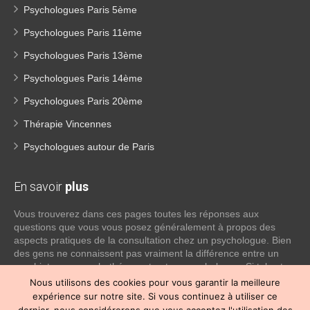
Psychologues Paris 5ème
Psychologues Paris 11ème
Psychologues Paris 13ème
Psychologues Paris 14ème
Psychologues Paris 20ème
Thérapie Vincennes
Psychologues autour de Paris
En savoir
plus
Vous trouverez dans ces pages toutes les réponses aux
questions que vous vous posez généralement à propos des
aspects pratiques de la consultation chez un psychologue. Bien
des gens ne connaissent pas vraiment la différence entre un
psychiatre, un psychothérapeute et un psychologue. Si tel est
votre cas, voici quelques définitions qui devraient clarifier les
Nous utilisons des cookies pour vous garantir la meilleure
choses, n’hésitez pas à nous contacter:
expérience sur notre site. Si vous continuez à utiliser ce